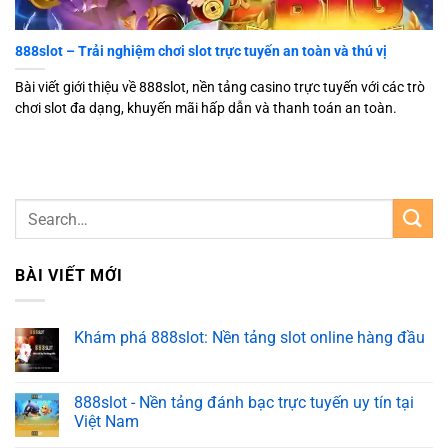
nhà cái và áp dụng chiến thuật arbitrage cẩn trọng nếu bạn
có đủ nguồn lực và thời gian theo dõi.
888slot – Trải nghiệm chơi slot trực tuyến an toàn và thú vị
Quản lý ngân sách và stakes
Bài viết giới thiệu về 888slot, nền tảng casino trực tuyến với các trò
Nguyên tắc vàng là không đặt cược quá 5-10% tổng ngân
chơi slot đa dạng, khuyến mãi hấp dẫn và thanh toán an toàn.
sách cho một trận đấu hoặc một chu kỳ cược. Thiết lập
hạn mức tối đa cho mỗi lần cược và tuân thủ chặt chẽ. Ghi
chú lại các điểm thắng thua để nhận diện mẫu cược nào
có hiệu quả và điều chỉnh dần theo thời gian.
Lựa chọn môn thể thao phổ biến
BÀI VIẾT MỚI
The Thao tại 888slot thường tập trung vào bóng đá, tennis,
basketball và eSports. Mỗi môn có đặc thù riêng về thời
Khám phá 888slot: Nền tảng slot online hàng đầu
gian trận đấu, số lượng biến cố và cách tính handicap hoặc
trên/dưới. Việc hiểu rõ quy tắc cược của từng môn giúp
bạn tối ưu hóa cơ hội thắng và giảm thiểu rủi ro.
888slot - Nền tảng đánh bạc trực tuyến uy tín tại
Việt Nam
Hướng dẫn bước đầu tham gia The Thao trên