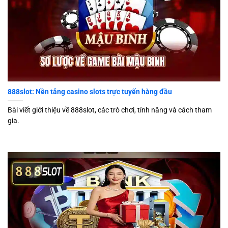
điều kiện Opt-In, giúp người chơi có thêm cơ hội tích lũy
vốn và thử nghiệm chiến thuật mới. Ngoài ra, hệ thống hỗ
trợ khách hàng 24/7 và các tài liệu hướng dẫn chiến lược
cược giúp người chơi nắm bắt nhanh chóng rules và cách
tận dụng ưu đãi một cách hợp lý.
888slot: Nền tảng casino slots trực tuyến hàng đầu
Bài viết giới thiệu về 888slot, các trò chơi, tính năng và cách tham
gia.