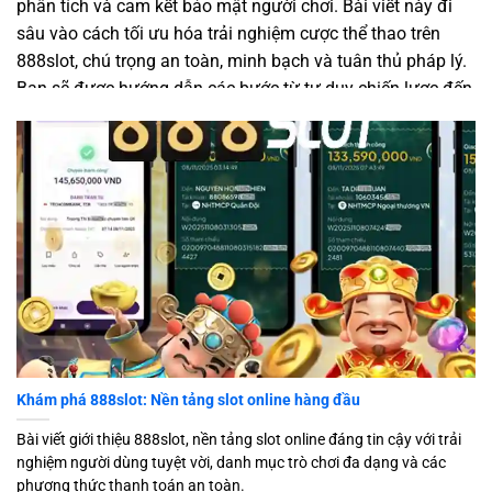
phân tích và cam kết bảo mật người chơi. Bài viết này đi
sâu vào cách tối ưu hóa trải nghiệm cược thể thao trên
888slot, chú trọng an toàn, minh bạch và tuân thủ pháp lý.
Bạn sẽ được hướng dẫn các bước từ tư duy chiến lược đến
thực thi từng giao dịch, giúp bạn tăng khả năng thắng và
giảm thiểu rủi ro.
Khám phá 888slot: Nền tảng slot online hàng đầu
Bài viết giới thiệu 888slot, nền tảng slot online đáng tin cậy với trải
nghiệm người dùng tuyệt vời, danh mục trò chơi đa dạng và các
phương thức thanh toán an toàn.