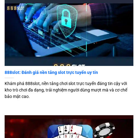
sinh thái cá cược trực tuyến tập trung vào sự tiện lợi, đa
dạng trò chơi và bảo vệ người chơi. Trong bài viết này,
chúng ta sẽ xem xét cách tạo nội dung chuyên sâu cho
trang chuyên đề liên quan đến 888slot và đá gà (da ga)
mà vẫn đảm bảo tính minh bạch, tuân thủ pháp lý và thẩm
quyền chuyên môn. Nội dung được thiết kế để phục vụ cả
người đọc lẫn Google, với mục tiêu tối ưu hóa trải nghiệm
và xếp hạng tìm kiếm.
Để duy trì chuẩn mực chất lượng, bài viết sẽ đi từ khái
888slot: Đánh giá nền tảng slot trực tuyến uy tín
niệm cơ bản đến các yếu tố nâng cao như yếu tố E-E-A-T
Khám phá 888slot, nền tảng chơi slot trực tuyến đáng tin cậy với
(Expertise, Authoritativeness, Trustworthiness) và hướng
kho trò chơi đa dạng, trải nghiệm người dùng mượt mà và cơ chế
dẫn hành động cho người dùng. Mọi thông tin được trình
bảo mật cao.
bày một cách có hệ thống và dễ tiếp cận, kể cả khi bạn là
chủ website hay người chơi mới tìm hiểu về 888slot và đá
gà.
888slot là gì và vì sao nó được quan tâm