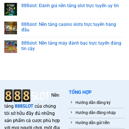
888slot: Đánh giá nền tảng slot trực tuyến uy tín
vực. Nội dung nên nêu rõ sự khác biệt giữa các khu vực
cho phép và cấm đá gà, đồng thời cung cấp lời khuyên về
cách người chơi có thể tìm hiểu và tuân thủ luật pháp địa
888slot: Nền tảng casino slots trực tuyến hàng
phương.
đầu
Ngoài ra, cần tạo phần thảo luận cân bằng về rủi ro, tác
888slot: Nền tảng máy đánh bạc trực tuyến đáng
động xã hội và các biện pháp bảo vệ người chơi như tự
tin cậy
nguyện giới hạn chi tiêu, nghỉ giải trí khi thấy dấu hiệu
nghiện. Việc đưa ra các nguồn tham khảo uy tín và mẹo
nhận diện thông tin sai lệch sẽ tăng đáng kể tính đáng tin
cậy của nội dung.
TỔNG HỢP
Nền
Hướng dẫn đăng ký
tảng
888SLOT
của chúng
Hướng dẫn đăng nhập
tôi sở hữu đầy đủ những
sản phẩm cá cược phù hợp
Hướng dẫn gửi tiền
với mọi người chơi, một địa