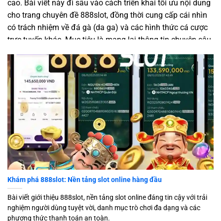
cao. Bài viết này đi sâu vào cách triển khai tối ưu nội dung
cho trang chuyên đề 888slot, đồng thời cung cấp cái nhìn
có trách nhiệm về đá gà (da ga) và các hình thức cá cược
trực tuyến khác. Mục tiêu là mang lại thông tin chuyên sâu,
minh bạch và hỗ trợ người chơi đưa ra quyết định an toàn,
hợp pháp.
Khám phá 888slot: Nền tảng slot online hàng đầu
Bài viết giới thiệu 888slot, nền tảng slot online đáng tin cậy với trải
nghiệm người dùng tuyệt vời, danh mục trò chơi đa dạng và các
phương thức thanh toán an toàn.