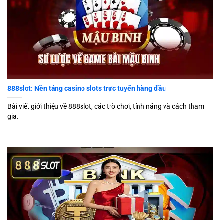
888slot thường được nhắc đến như một danh mục trò chơi
điện tử với trọng tâm đáng kể ở các trò chơi slot. Đây
không chỉ là nơi để chơi mà còn là nguồn dữ liệu thu thập
được cho các bài đánh giá, hướng dẫn và chiến lược chơi.
Nội dung chuẩn SEO cho 888slot cần đảm bảo các yếu tố
như: thông tin cập nhật, phân tích xu hướng game, hướng
dẫn an toàn và các biện pháp bảo mật dành cho người
888slot: Nền tảng casino slots trực tuyến hàng đầu
dùng. Bên cạnh đó, sự liên kết của 888slot với các hình
thức cược khác sẽ giúp mở rộng phạm vi từ khóa mà vẫn
Bài viết giới thiệu về 888slot, các trò chơi, tính năng và cách tham
giữ tầm nhìn chuyên môn.
gia.
Trong khuôn khổ chủ đề đá gà (da ga), bài viết sẽ trình bày
bối cảnh chung, sự khác biệt giữa các nền tảng và các yếu
tố rủi ro liên quan, nhằm giúp người đọc đánh giá một
cách khách quan và có trách nhiệm. Đây là phần quan
trọng để tăng uy tín và thuyết phục độc giả rằng nội dung
được viết bởi những người hiểu biết và tôn trọng luật pháp.