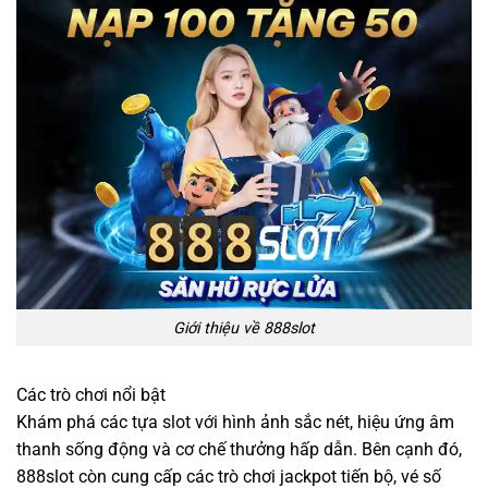
Giới thiệu về 888slot
Các trò chơi nổi bật
Khám phá các tựa slot với hình ảnh sắc nét, hiệu ứng âm
thanh sống động và cơ chế thưởng hấp dẫn. Bên cạnh đó,
888slot còn cung cấp các trò chơi jackpot tiến bộ, vé số