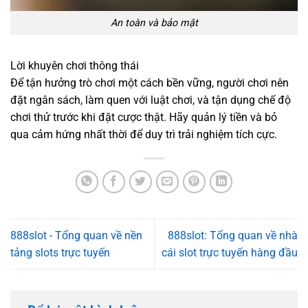
An toàn và bảo mật
Lời khuyên chơi thông thái
Để tận hưởng trò chơi một cách bền vững, người chơi nên
đặt ngân sách, làm quen với luật chơi, và tận dụng chế độ
chơi thử trước khi đặt cược thật. Hãy quản lý tiền và bỏ
qua cảm hứng nhất thời để duy trì trải nghiệm tích cực.
888slot - Tổng quan về nền
888slot: Tổng quan về nhà
tảng slots trực tuyến
cái slot trực tuyến hàng đầu