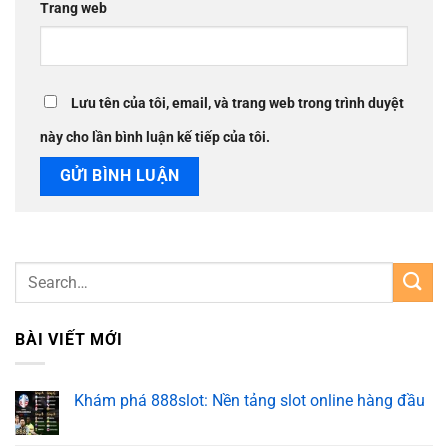
Trang web
Lưu tên của tôi, email, và trang web trong trình duyệt
này cho lần bình luận kế tiếp của tôi.
BÀI VIẾT MỚI
Khám phá 888slot: Nền tảng slot online hàng đầu