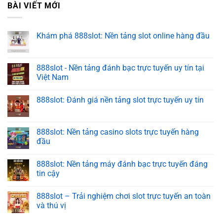
BÀI VIẾT MỚI
Khám phá 888slot: Nền tảng slot online hàng đầu
888slot - Nền tảng đánh bạc trực tuyến uy tín tại
Việt Nam
888slot: Đánh giá nền tảng slot trực tuyến uy tín
888slot: Nền tảng casino slots trực tuyến hàng
đầu
888slot: Nền tảng máy đánh bạc trực tuyến đáng
tin cậy
888slot – Trải nghiệm chơi slot trực tuyến an toàn
và thú vị