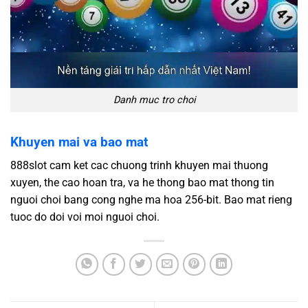
Danh muc tro choi
Khuyen mai va bao mat
888slot cam ket cac chuong trinh khuyen mai thuong
xuyen, the cao hoan tra, va he thong bao mat thong tin
nguoi choi bang cong nghe ma hoa 256-bit. Bao mat rieng
tuoc do doi voi moi nguoi choi.