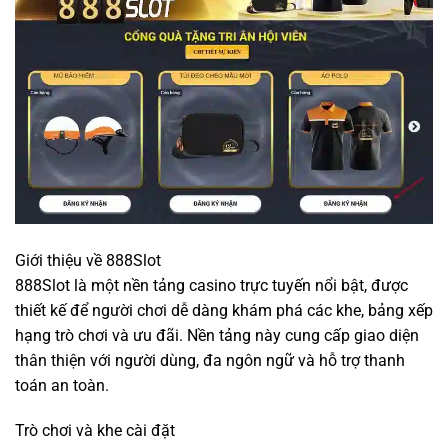
Giới thiệu về 888Slot
888Slot là một nền tảng casino trực tuyến nổi bật, được
thiết kế để người chơi dễ dàng khám phá các khe, bảng xếp
hạng trò chơi và ưu đãi. Nền tảng này cung cấp giao diện
thân thiện với người dùng, đa ngôn ngữ và hỗ trợ thanh
toán an toàn.
Trò chơi và khe cài đặt