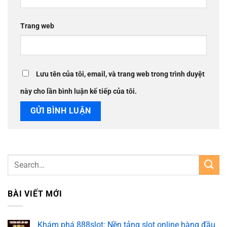
Trang web
Lưu tên của tôi, email, và trang web trong trình duyệt
này cho lần bình luận kế tiếp của tôi.
BÀI VIẾT MỚI
Khám phá 888slot: Nền tảng slot online hàng đầu