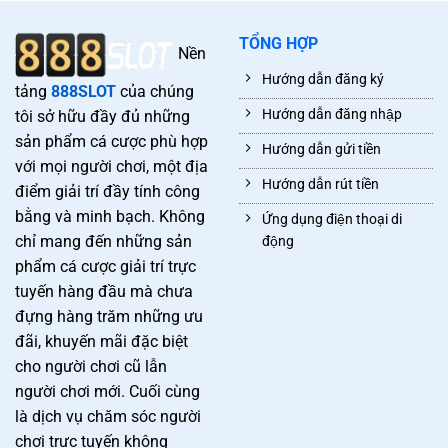
TỔNG HỢP
Nền
Hướng dẫn đăng ký
tảng
888SLOT
của chúng
Hướng dẫn đăng nhập
tôi sở hữu đầy đủ những
sản phẩm cá cược phù hợp
Hướng dẫn gửi tiền
với mọi người chơi, một địa
Hướng dẫn rút tiền
điểm giải trí đầy tính công
bằng và minh bạch. Không
Ứng dụng điện thoại di
chỉ mang đến những sản
động
phẩm cá cược giải trí trực
tuyến hàng đầu mà chưa
đựng hàng trăm những ưu
đãi, khuyến mãi đặc biệt
cho người chơi cũ lẫn
người chơi mới. Cuối cùng
là dịch vụ chăm sóc người
chơi trực tuyến không