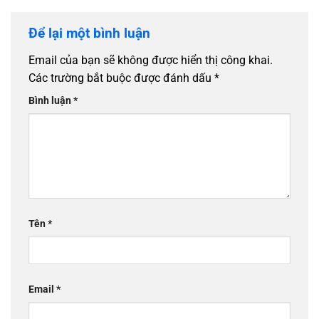
Để lại một bình luận
Email của bạn sẽ không được hiển thị công khai.
Các trường bắt buộc được đánh dấu
*
Bình luận
*
Tên
*
Email
*