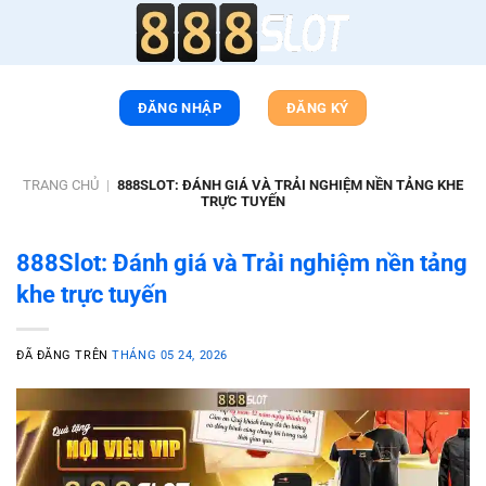
Chuyển
đến
nội
dung
ĐĂNG NHẬP
ĐĂNG KÝ
TRANG CHỦ
|
888SLOT: ĐÁNH GIÁ VÀ TRẢI NGHIỆM NỀN TẢNG KHE
TRỰC TUYẾN
888Slot: Đánh giá và Trải nghiệm nền tảng
khe trực tuyến
ĐÃ ĐĂNG TRÊN
THÁNG 05 24, 2026